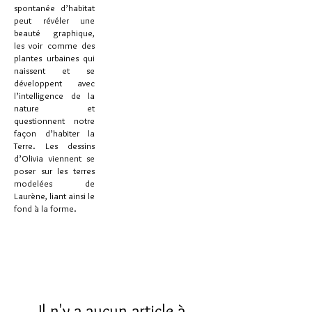
spontanée d’habitat
peut révéler une
beauté graphique,
les voir comme des
plantes urbaines qui
naissent et se
développent avec
l’intelligence de la
nature et
questionnent notre
façon d’habiter la
Terre. Les dessins
d’Olivia viennent se
poser sur les terres
modelées de
Laurène, liant ainsi le
fond à la forme.
Il n'y a aucun article à