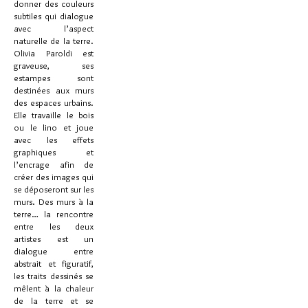
donner des couleurs
subtiles qui dialogue
avec l’aspect
naturelle de la terre.
Olivia Paroldi est
graveuse, ses
estampes sont
destinées aux murs
des espaces urbains.
Elle travaille le bois
ou le lino et joue
avec les effets
graphiques et
l’encrage afin de
créer des images qui
se déposeront sur les
murs. Des murs à la
terre… la rencontre
entre les deux
artistes est un
dialogue entre
abstrait et figuratif,
les traits dessinés se
mêlent à la chaleur
de la terre et se