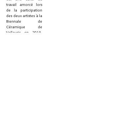
travail amorcé lors
de la participation
des deux artistes à la
Biennale de
Céramique de
Vallauris en 2019.
Olivia pose un
regard particulier sur
les enfants qui y
grandissent en
marge de notre
société! de
consommation, ses
dessins raconte la
richesse du contraste
entre leur douceur
naturelle et l’âpreté
de leur lieu de vie.
À une époque où 1/4
de la population
mondiale vit en
bidonville, cette
enfance en marge
questionnent notre
système et plus