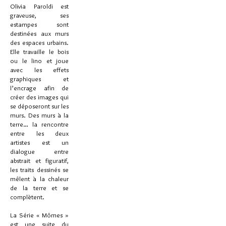
Olivia Paroldi est
graveuse, ses
estampes sont
destinées aux murs
des espaces urbains.
Elle travaille le bois
ou le lino et joue
avec les effets
graphiques et
l’encrage afin de
créer des images qui
se déposeront sur les
murs. Des murs à la
terre… la rencontre
entre les deux
artistes est un
dialogue entre
abstrait et figuratif,
les traits dessinés se
mêlent à la chaleur
de la terre et se
complètent.
La Série « Mômes »
est une suite du